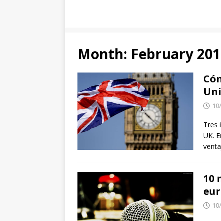
Month:
February 201
Cóm
Uni
10
Tres 
UK. E
venta
10 
eur
10