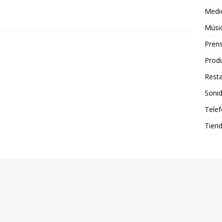
Medi
Músi
Pren
Produ
Rest
Soni
Telef
Tien