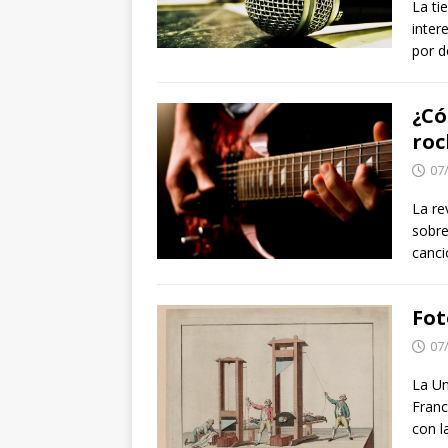
La ti
inter
por d
¿Có
roc
07
La re
sobre
canci
Fot
07
La Un
Franc
con l