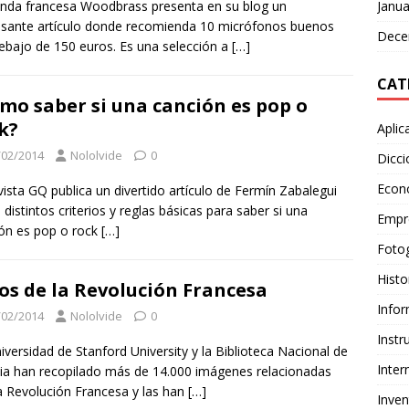
Janua
enda francesa Woodbrass presenta en su blog un
esante artículo donde recomienda 10 micrófonos buenos
Dece
ebajo de 150 euros. Es una selección a
[…]
CAT
mo saber si una canción es pop o
k?
Aplic
/02/2014
Nololvide
0
Dicci
Econ
vista GQ publica un divertido artículo de Fermín Zabalegui
 distintos criterios y reglas básicas para saber si una
Empr
ón es pop o rock
[…]
Fotog
Histo
os de la Revolución Francesa
Infor
/02/2014
Nololvide
0
Inst
iversidad de Stanford University y la Biblioteca Nacional de
Inter
ia han recopilado más de 14.000 imágenes relacionadas
a Revolución Francesa y las han
[…]
Inven