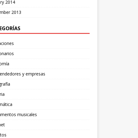
ry 2014
mber 2013
EGORÍAS
aciones
onarios
omía
endedores y empresas
rafía
ria
mática
rumentos musicales
net
tos