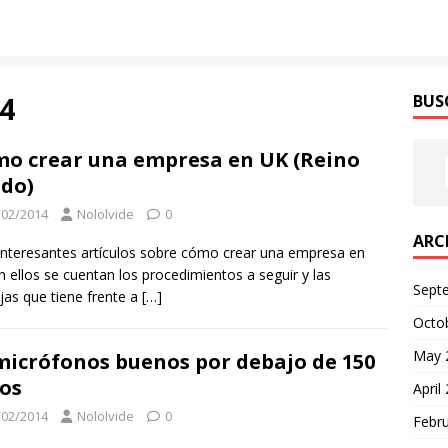
4
BUS
o crear una empresa en UK (Reino
do)
/02/2014
Nololvide
0
ARC
interesantes artículos sobre cómo crear una empresa en
n ellos se cuentan los procedimientos a seguir y las
Sept
jas que tiene frente a
[…]
Octo
May 
micrófonos buenos por debajo de 150
os
April
/02/2014
Nololvide
0
Febr