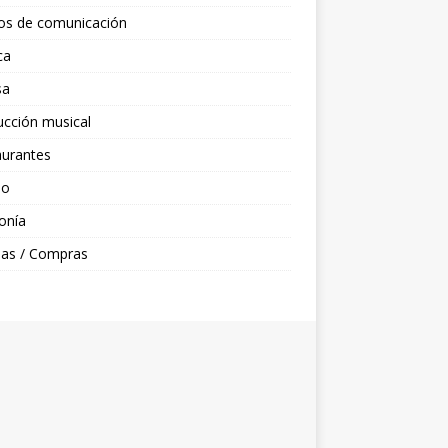
os de comunicación
ca
sa
cción musical
aurantes
do
onía
das / Compras